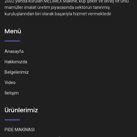
2002 yılında kurulan MELİMEX Makine, küp şeker ve lavaş ve unlu
mamüller imalat üretim piyasasında sektörün tanınmış
kuruluşlarından biri olarak başarıyla hizmet vermektedir.
Menü
Anasayfa
Hakkımızda
Belgelerimiz
Video
İletişim
Ürünlerimiz
PİDE MAKİNASI