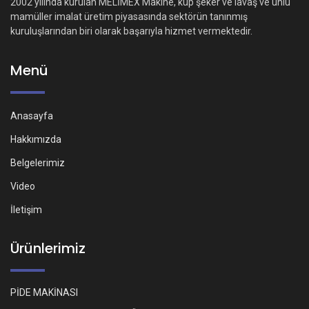
2002 yılında kurulan MELİMEX Makine, küp şeker ve lavaş ve unlu
mamüller imalat üretim piyasasında sektörün tanınmış
kuruluşlarından biri olarak başarıyla hizmet vermektedir.
Menü
Anasayfa
Hakkımızda
Belgelerimiz
Video
İletişim
Ürünlerimiz
PİDE MAKİNASI