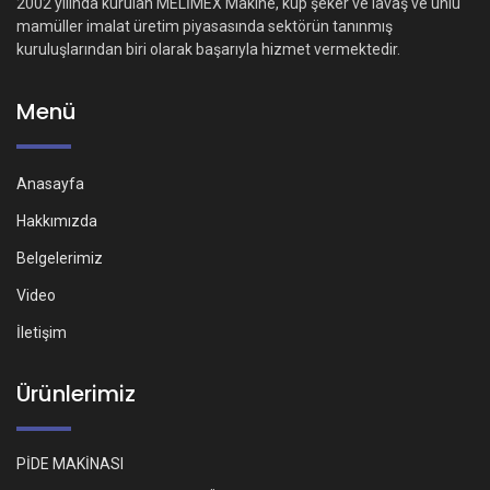
2002 yılında kurulan MELİMEX Makine, küp şeker ve lavaş ve unlu
mamüller imalat üretim piyasasında sektörün tanınmış
kuruluşlarından biri olarak başarıyla hizmet vermektedir.
Menü
Anasayfa
Hakkımızda
Belgelerimiz
Video
İletişim
Ürünlerimiz
PİDE MAKİNASI