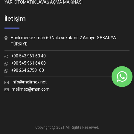
YARI OTOMATİK LAVAŞ AÇMA MAKİNASI
İletişim
Hanlı merkez mah.60 Nolu sokak. no 2 Arifiye-SAKARYA-
TÜRKİYE
+90 543 961 63 40
+90 545 961 64 00
+90 264 2750100
Whatsapp İletişim
Nasıl yardımcı olabiliriz?
info@melimex.net
melimex@msn.com
Melimex
Copyright @ 2021 All Rights Reserved.