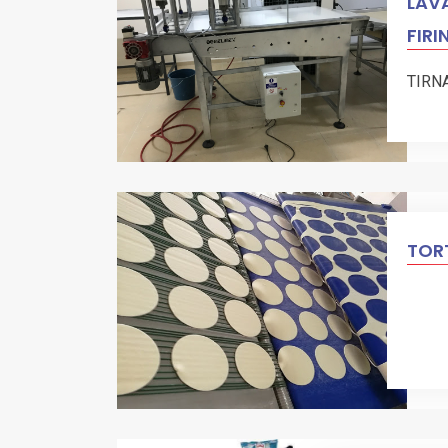
LAVA
FIRI
TIRN
TORT