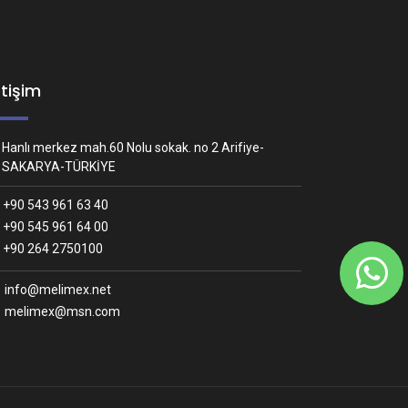
etişim
Hanlı merkez mah.60 Nolu sokak. no 2 Arifiye-
SAKARYA-TÜRKİYE
+90 543 961 63 40
+90 545 961 64 00
Whatsapp İletişim
+90 264 2750100
Nasıl yardımcı olabiliriz?
info@melimex.net
melimex@msn.com
Melimex