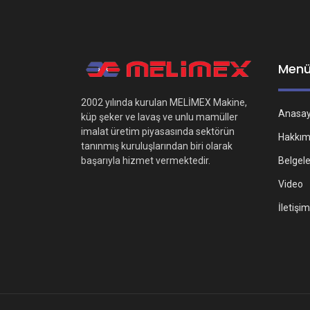
Men
2002 yılında kurulan MELİMEX Makine,
Anasa
küp şeker ve lavaş ve unlu mamüller
imalat üretim piyasasında sektörün
Hakkım
tanınmış kuruluşlarından biri olarak
Belgel
başarıyla hizmet vermektedir.
Video
İletişim