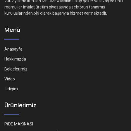
2002 yılında kurulan MELİMEX Makine, küp şeker ve lavaş ve unlu
mamüller imalat üretim piyasasında sektörün tanınmış
kuruluşlarından biri olarak başarıyla hizmet vermektedir.
Menü
Anasayfa
Hakkımızda
Belgelerimiz
Video
İletişim
Ürünlerimiz
PİDE MAKİNASI