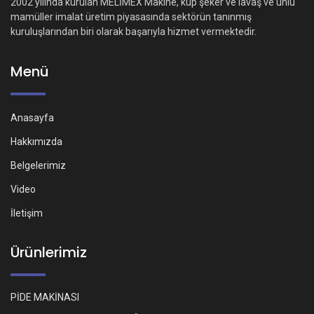
2002 yılında kurulan MELİMEX Makine, küp şeker ve lavaş ve unlu
mamüller imalat üretim piyasasında sektörün tanınmış
kuruluşlarından biri olarak başarıyla hizmet vermektedir.
Menü
Anasayfa
Hakkımızda
Belgelerimiz
Video
İletişim
Ürünlerimiz
PİDE MAKİNASI