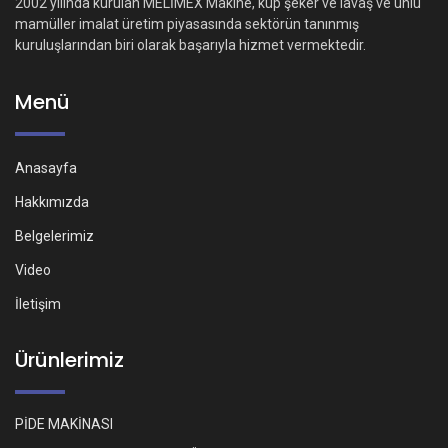
2002 yılında kurulan MELİMEX Makine, küp şeker ve lavaş ve unlu
mamüller imalat üretim piyasasında sektörün tanınmış
kuruluşlarından biri olarak başarıyla hizmet vermektedir.
Menü
Anasayfa
Hakkımızda
Belgelerimiz
Video
İletişim
Ürünlerimiz
PİDE MAKİNASI