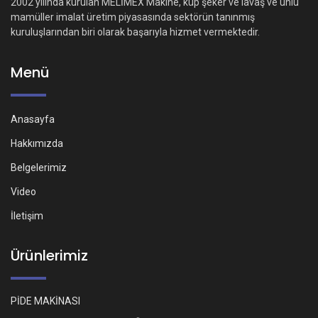
2002 yılında kurulan MELİMEX Makine, küp şeker ve lavaş ve unlu
mamüller imalat üretim piyasasında sektörün tanınmış
kuruluşlarından biri olarak başarıyla hizmet vermektedir.
Menü
Anasayfa
Hakkımızda
Belgelerimiz
Video
İletişim
Ürünlerimiz
PİDE MAKİNASI