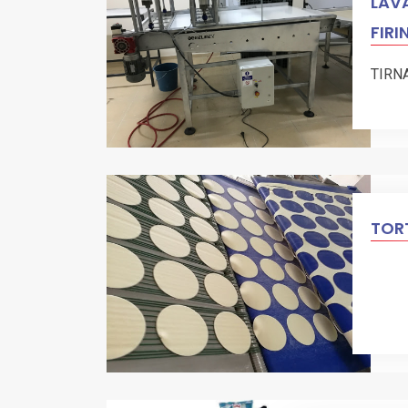
LAVA
FIRI
TIRN
TORT