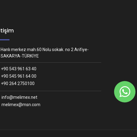
etişim
Hanlı merkez mah.60 Nolu sokak. no 2 Arifiye-
SAKARYA-TÜRKİYE
+90 543 961 63 40
+90 545 961 64 00
Whatsapp İletişim
+90 264 2750100
Nasıl yardımcı olabiliriz?
info@melimex.net
melimex@msn.com
Melimex