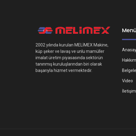
Men
2002 yılında kurulan MELİMEX Makine,
Anasa
küp şeker ve lavaş ve unlu mamüller
imalat üretim piyasasında sektörün
Hakkım
tanınmış kuruluşlarından biri olarak
Belgel
başarıyla hizmet vermektedir.
Video
İletişim