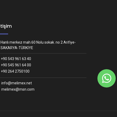
etişim
Hanlı merkez mah.60 Nolu sokak. no 2 Arifiye-
SAKARYA-TÜRKİYE
+90 543 961 63 40
+90 545 961 64 00
Whatsapp İletişim
+90 264 2750100
Nasıl yardımcı olabiliriz?
info@melimex.net
melimex@msn.com
Melimex