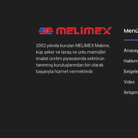
Men
2002 yılında kurulan MELİMEX Makine,
Anasa
küp şeker ve lavaş ve unlu mamüller
imalat üretim piyasasında sektörün
Hakkım
tanınmış kuruluşlarından biri olarak
Belgel
başarıyla hizmet vermektedir.
Video
İletişim