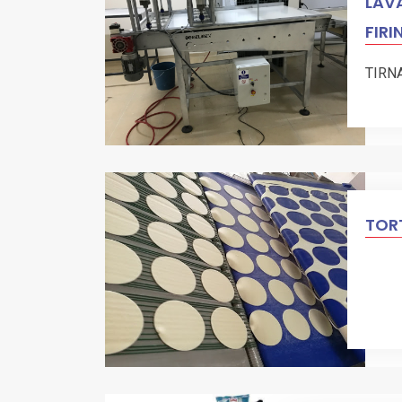
LAVA
FIRI
TIRN
TORT