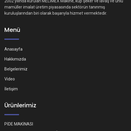
2002 yılında kurulan MELİMEX Makine, küp şeker ve lavaş ve unlu
mamüller imalat üretim piyasasında sektörün tanınmış
kuruluşlarından biri olarak başarıyla hizmet vermektedir.
Menü
Anasayfa
Hakkımızda
Belgelerimiz
Video
İletişim
Ürünlerimiz
PİDE MAKİNASI