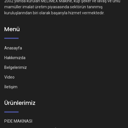
2002 yılında kurulan MELİMEX Makine, küp şeker ve lavaş ve unlu
mamüller imalat üretim piyasasında sektörün tanınmış
kuruluşlarından biri olarak başarıyla hizmet vermektedir.
Menü
Anasayfa
Hakkımızda
Belgelerimiz
Video
İletişim
Ürünlerimiz
PİDE MAKİNASI