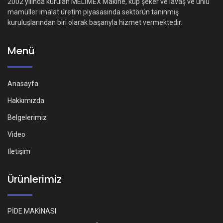
2002 yılında kurulan MELİMEX Makine, küp şeker ve lavaş ve unlu
mamüller imalat üretim piyasasında sektörün tanınmış
kuruluşlarından biri olarak başarıyla hizmet vermektedir.
Menü
Anasayfa
Hakkımızda
Belgelerimiz
Video
İletişim
Ürünlerimiz
PİDE MAKİNASI