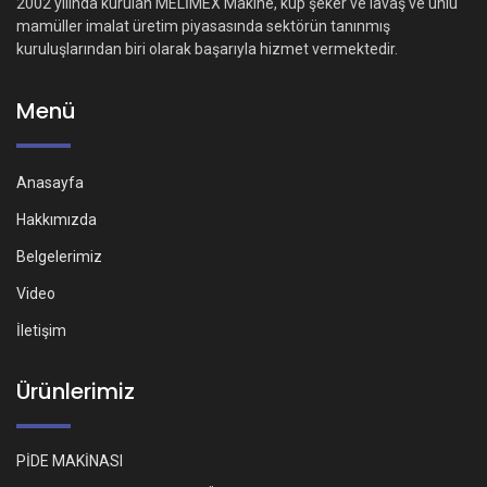
2002 yılında kurulan MELİMEX Makine, küp şeker ve lavaş ve unlu
mamüller imalat üretim piyasasında sektörün tanınmış
kuruluşlarından biri olarak başarıyla hizmet vermektedir.
Menü
Anasayfa
Hakkımızda
Belgelerimiz
Video
İletişim
Ürünlerimiz
PİDE MAKİNASI