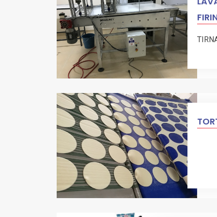
LAVA
FIRI
TIRN
TORT