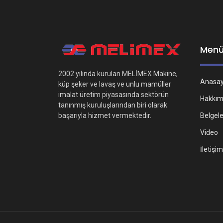
Men
2002 yılında kurulan MELİMEX Makine,
Anasa
küp şeker ve lavaş ve unlu mamüller
imalat üretim piyasasında sektörün
Hakkım
tanınmış kuruluşlarından biri olarak
Belgel
başarıyla hizmet vermektedir.
Video
İletişim