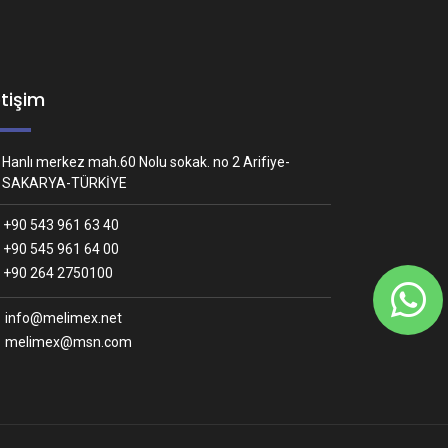
etişim
Hanlı merkez mah.60 Nolu sokak. no 2 Arifiye-
SAKARYA-TÜRKİYE
+90 543 961 63 40
+90 545 961 64 00
Whatsapp İletişim
+90 264 2750100
Nasıl yardımcı olabiliriz?
info@melimex.net
melimex@msn.com
Melimex