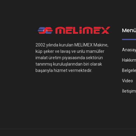
Men
2002 yılında kurulan MELİMEX Makine,
Anasa
küp şeker ve lavaş ve unlu mamüller
imalat üretim piyasasında sektörün
Hakkım
tanınmış kuruluşlarından biri olarak
Belgel
başarıyla hizmet vermektedir.
Video
İletişim