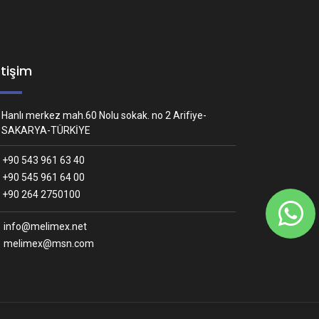
etişim
Hanlı merkez mah.60 Nolu sokak. no 2 Arifiye-
SAKARYA-TÜRKİYE
+90 543 961 63 40
+90 545 961 64 00
Whatsapp İletişim
+90 264 2750100
Nasıl yardımcı olabiliriz?
info@melimex.net
melimex@msn.com
Melimex