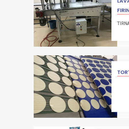
LAVA
FIRI
TIRN
TORT