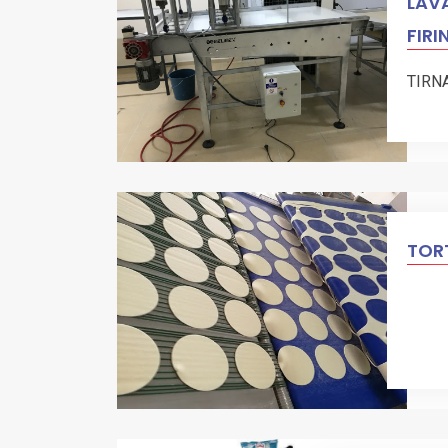
LAVA
FIRI
TIRN
TORT