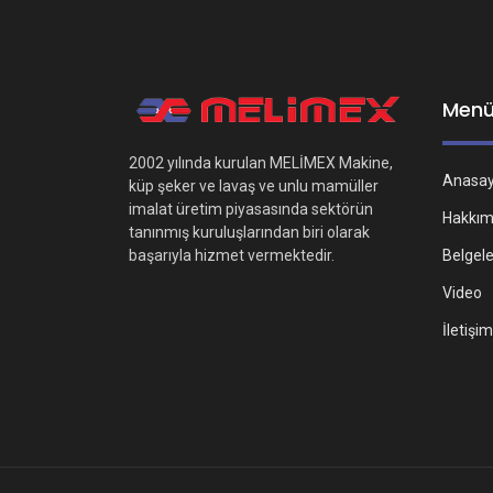
Men
2002 yılında kurulan MELİMEX Makine,
Anasa
küp şeker ve lavaş ve unlu mamüller
imalat üretim piyasasında sektörün
Hakkım
tanınmış kuruluşlarından biri olarak
Belgel
başarıyla hizmet vermektedir.
Video
İletişim