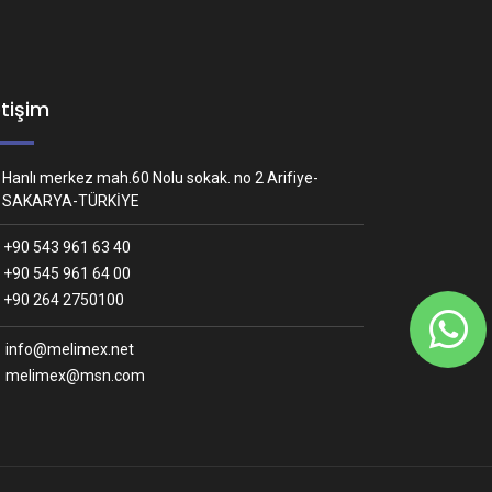
etişim
Hanlı merkez mah.60 Nolu sokak. no 2 Arifiye-
SAKARYA-TÜRKİYE
+90 543 961 63 40
+90 545 961 64 00
Whatsapp İletişim
+90 264 2750100
Nasıl yardımcı olabiliriz?
info@melimex.net
melimex@msn.com
Melimex