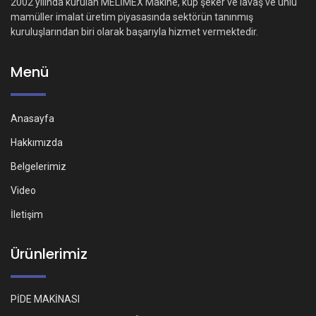
2002 yılında kurulan MELİMEX Makine, küp şeker ve lavaş ve unlu
mamüller imalat üretim piyasasında sektörün tanınmış
kuruluşlarından biri olarak başarıyla hizmet vermektedir.
Menü
Anasayfa
Hakkımızda
Belgelerimiz
Video
İletişim
Ürünlerimiz
PİDE MAKİNASI