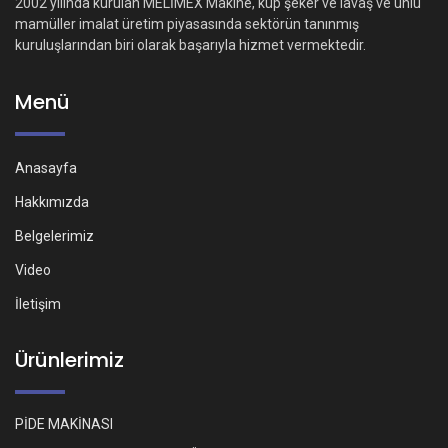
2002 yılında kurulan MELİMEX Makine, küp şeker ve lavaş ve unlu
mamüller imalat üretim piyasasında sektörün tanınmış
kuruluşlarından biri olarak başarıyla hizmet vermektedir.
Menü
Anasayfa
Hakkımızda
Belgelerimiz
Video
İletişim
Ürünlerimiz
PİDE MAKİNASI