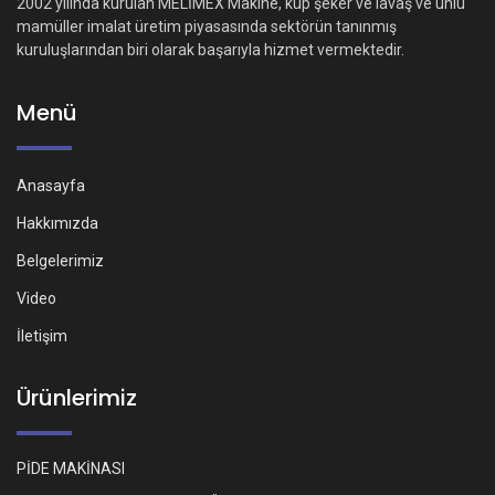
2002 yılında kurulan MELİMEX Makine, küp şeker ve lavaş ve unlu
mamüller imalat üretim piyasasında sektörün tanınmış
kuruluşlarından biri olarak başarıyla hizmet vermektedir.
Menü
Anasayfa
Hakkımızda
Belgelerimiz
Video
İletişim
Ürünlerimiz
PİDE MAKİNASI