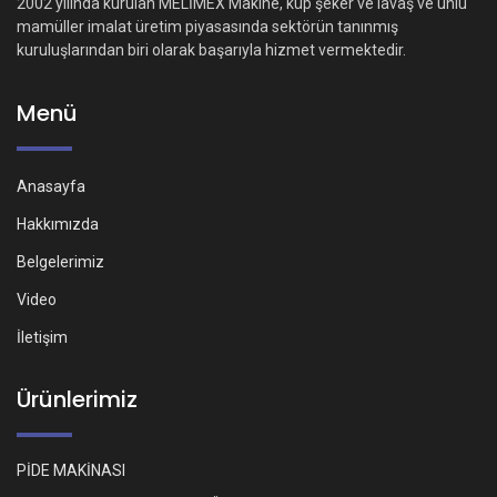
2002 yılında kurulan MELİMEX Makine, küp şeker ve lavaş ve unlu
mamüller imalat üretim piyasasında sektörün tanınmış
kuruluşlarından biri olarak başarıyla hizmet vermektedir.
Menü
Anasayfa
Hakkımızda
Belgelerimiz
Video
İletişim
Ürünlerimiz
PİDE MAKİNASI