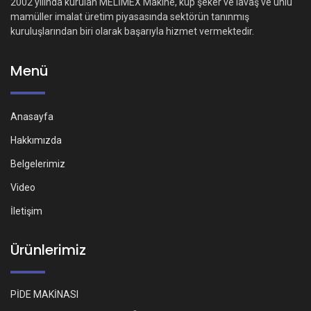
2002 yılında kurulan MELİMEX Makine, küp şeker ve lavaş ve unlu
mamüller imalat üretim piyasasında sektörün tanınmış
kuruluşlarından biri olarak başarıyla hizmet vermektedir.
Menü
Anasayfa
Hakkımızda
Belgelerimiz
Video
İletişim
Ürünlerimiz
PİDE MAKİNASI