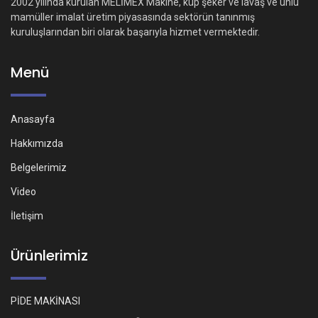
2002 yılında kurulan MELİMEX Makine, küp şeker ve lavaş ve unlu
mamüller imalat üretim piyasasında sektörün tanınmış
kuruluşlarından biri olarak başarıyla hizmet vermektedir.
Menü
Anasayfa
Hakkımızda
Belgelerimiz
Video
İletişim
Ürünlerimiz
PİDE MAKİNASI