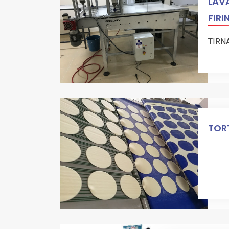
LAVA
FIRI
TIRN
TORT