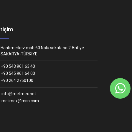
etişim
Hanlı merkez mah.60 Nolu sokak. no 2 Arifiye-
SAKARYA-TÜRKİYE
+90 543 961 63 40
+90 545 961 64 00
Whatsapp İletişim
+90 264 2750100
Nasıl yardımcı olabiliriz?
info@melimex.net
melimex@msn.com
Melimex