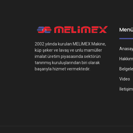
Men
2002 yılında kurulan MELİMEX Makine,
Anasa
küp şeker ve lavaş ve unlu mamüller
imalat üretim piyasasında sektörün
Hakkım
tanınmış kuruluşlarından biri olarak
Belgel
başarıyla hizmet vermektedir.
Video
İletişim