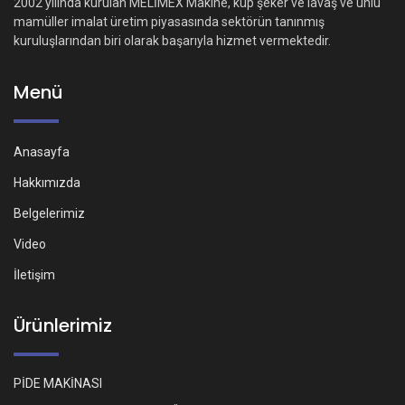
2002 yılında kurulan MELİMEX Makine, küp şeker ve lavaş ve unlu
mamüller imalat üretim piyasasında sektörün tanınmış
kuruluşlarından biri olarak başarıyla hizmet vermektedir.
Menü
Anasayfa
Hakkımızda
Belgelerimiz
Video
İletişim
Ürünlerimiz
PİDE MAKİNASI