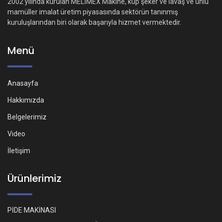
2002 yılında kurulan MELİMEX Makine, küp şeker ve lavaş ve unlu
mamüller imalat üretim piyasasında sektörün tanınmış
kuruluşlarından biri olarak başarıyla hizmet vermektedir.
Menü
Anasayfa
Hakkımızda
Belgelerimiz
Video
İletişim
Ürünlerimiz
PİDE MAKİNASI