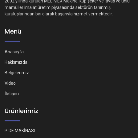
2002 yılında kurulan MELİMEX Makine, küp şeker ve lavaş ve unlu
mamüller imalat üretim piyasasında sektörün tanınmış
kuruluşlarından biri olarak başarıyla hizmet vermektedir.
Menü
Anasayfa
Hakkımızda
Belgelerimiz
Video
İletişim
Ürünlerimiz
PİDE MAKİNASI