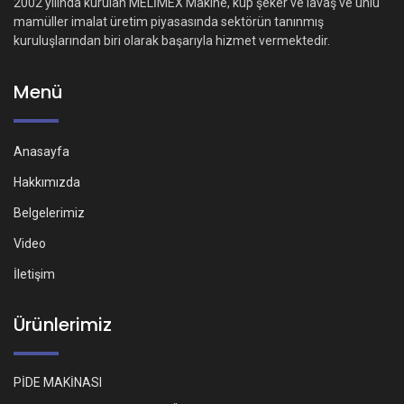
2002 yılında kurulan MELİMEX Makine, küp şeker ve lavaş ve unlu
mamüller imalat üretim piyasasında sektörün tanınmış
kuruluşlarından biri olarak başarıyla hizmet vermektedir.
Menü
Anasayfa
Hakkımızda
Belgelerimiz
Video
İletişim
Ürünlerimiz
PİDE MAKİNASI