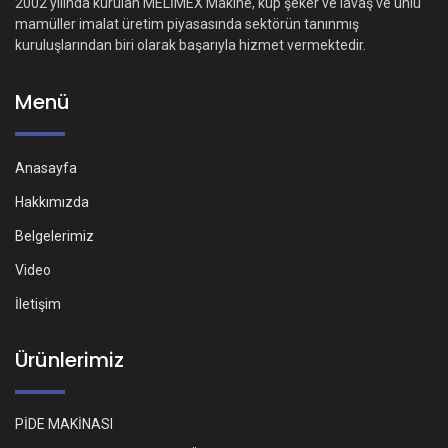
2002 yılında kurulan MELİMEX Makine, küp şeker ve lavaş ve unlu
mamüller imalat üretim piyasasında sektörün tanınmış
kuruluşlarından biri olarak başarıyla hizmet vermektedir.
Menü
Anasayfa
Hakkımızda
Belgelerimiz
Video
İletişim
Ürünlerimiz
PİDE MAKİNASI