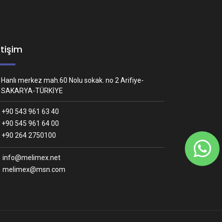
etişim
Hanlı merkez mah.60 Nolu sokak. no 2 Arifiye-
SAKARYA-TÜRKİYE
+90 543 961 63 40
+90 545 961 64 00
Whatsapp İletişim
+90 264 2750100
Nasıl yardımcı olabiliriz?
info@melimex.net
melimex@msn.com
Melimex