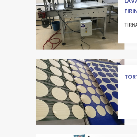
LAVA
FIRI
TIRN
TORT