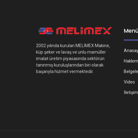
Men
2002 yılında kurulan MELİMEX Makine,
Anasa
küp şeker ve lavaş ve unlu mamüller
imalat üretim piyasasında sektörün
Hakkım
tanınmış kuruluşlarından biri olarak
Belgel
başarıyla hizmet vermektedir.
Video
İletişim