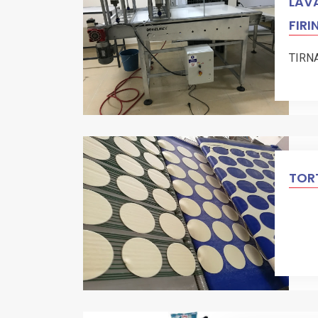
LAVA
FIRI
TIRN
TORT