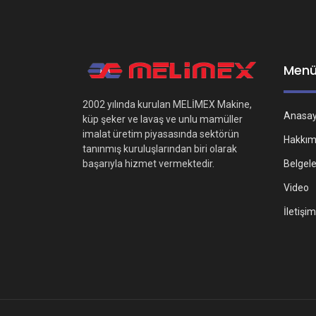
Men
2002 yılında kurulan MELİMEX Makine,
Anasa
küp şeker ve lavaş ve unlu mamüller
imalat üretim piyasasında sektörün
Hakkım
tanınmış kuruluşlarından biri olarak
Belgel
başarıyla hizmet vermektedir.
Video
İletişim