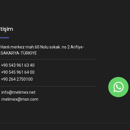
etişim
Hanlı merkez mah.60 Nolu sokak. no 2 Arifiye-
SAKARYA-TÜRKİYE
+90 543 961 63 40
+90 545 961 64 00
Whatsapp İletişim
+90 264 2750100
Nasıl yardımcı olabiliriz?
info@melimex.net
melimex@msn.com
Melimex