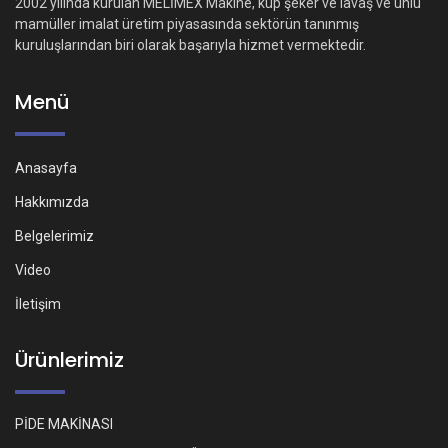
2002 yılında kurulan MELİMEX Makine, küp şeker ve lavaş ve unlu
mamüller imalat üretim piyasasında sektörün tanınmış
kuruluşlarından biri olarak başarıyla hizmet vermektedir.
Menü
Anasayfa
Hakkımızda
Belgelerimiz
Video
İletişim
Ürünlerimiz
PİDE MAKİNASI