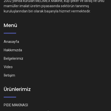
2002 yılında kurulan MELİMEX Makine, küp şeker ve lavaş ve unlu
mamüller imalat üretim piyasasında sektörün tanınmış
kuruluşlarından biri olarak başarıyla hizmet vermektedir.
Menü
Anasayfa
Hakkımızda
Belgelerimiz
Video
İletişim
Ürünlerimiz
PİDE MAKİNASI