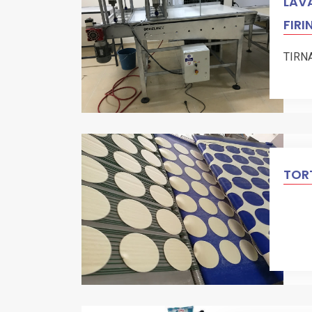
LAVA
FIRI
TIRN
TORT