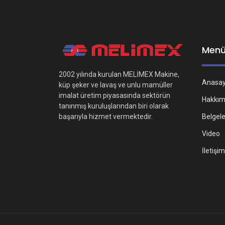
Men
2002 yılında kurulan MELİMEX Makine,
Anasa
küp şeker ve lavaş ve unlu mamüller
imalat üretim piyasasında sektörün
Hakkım
tanınmış kuruluşlarından biri olarak
Belgel
başarıyla hizmet vermektedir.
Video
İletişim