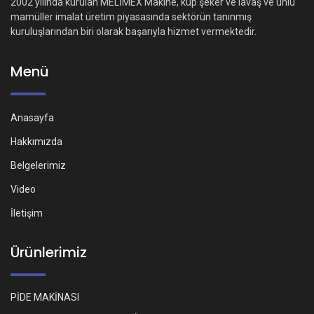
2002 yılında kurulan MELİMEX Makine, küp şeker ve lavaş ve unlu
mamüller imalat üretim piyasasında sektörün tanınmış
kuruluşlarından biri olarak başarıyla hizmet vermektedir.
Menü
Anasayfa
Hakkımızda
Belgelerimiz
Video
İletişim
Ürünlerimiz
PİDE MAKİNASI