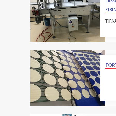
LAVA
FIRI
TIRN
TORT