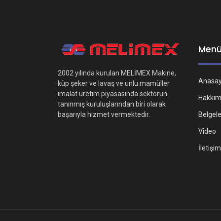
Men
2002 yılında kurulan MELİMEX Makine,
Anasa
küp şeker ve lavaş ve unlu mamüller
imalat üretim piyasasında sektörün
Hakkım
tanınmış kuruluşlarından biri olarak
Belgel
başarıyla hizmet vermektedir.
Video
İletişim