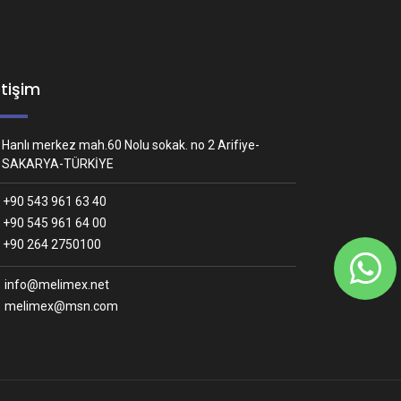
etişim
Hanlı merkez mah.60 Nolu sokak. no 2 Arifiye-
SAKARYA-TÜRKİYE
+90 543 961 63 40
+90 545 961 64 00
Whatsapp İletişim
+90 264 2750100
Nasıl yardımcı olabiliriz?
info@melimex.net
melimex@msn.com
Melimex