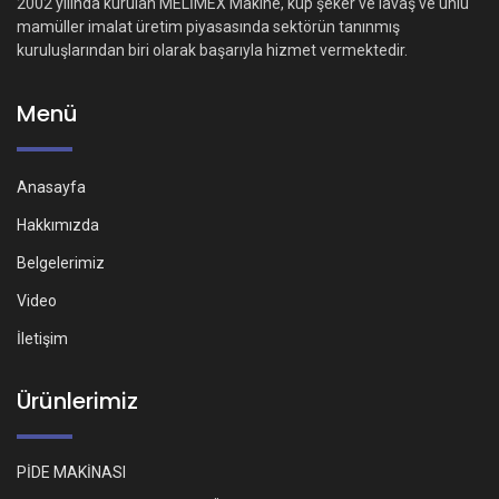
2002 yılında kurulan MELİMEX Makine, küp şeker ve lavaş ve unlu
mamüller imalat üretim piyasasında sektörün tanınmış
kuruluşlarından biri olarak başarıyla hizmet vermektedir.
Menü
Anasayfa
Hakkımızda
Belgelerimiz
Video
İletişim
Ürünlerimiz
PİDE MAKİNASI