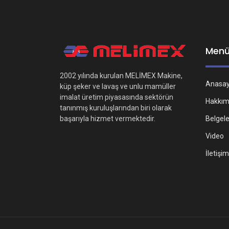
Men
2002 yılında kurulan MELİMEX Makine,
Anasa
küp şeker ve lavaş ve unlu mamüller
imalat üretim piyasasında sektörün
Hakkım
tanınmış kuruluşlarından biri olarak
Belgel
başarıyla hizmet vermektedir.
Video
İletişim