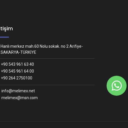
etişim
Hanlı merkez mah.60 Nolu sokak. no 2 Arifiye-
SAKARYA-TÜRKİYE
+90 543 961 63 40
+90 545 961 64 00
Whatsapp İletişim
+90 264 2750100
Nasıl yardımcı olabiliriz?
info@melimex.net
melimex@msn.com
Melimex