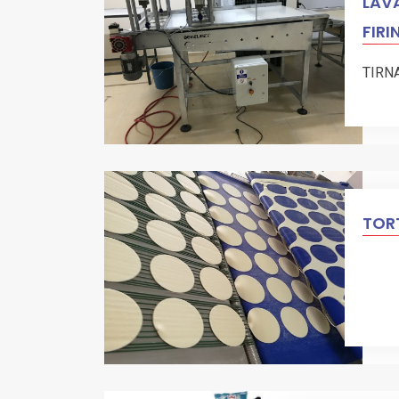
LAVA
FIRI
TIRN
TORT