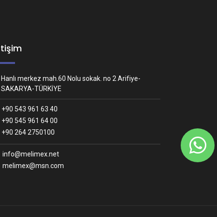
etişim
Hanlı merkez mah.60 Nolu sokak. no 2 Arifiye-
SAKARYA-TÜRKİYE
+90 543 961 63 40
+90 545 961 64 00
Whatsapp İletişim
+90 264 2750100
Nasıl yardımcı olabiliriz?
info@melimex.net
melimex@msn.com
Melimex