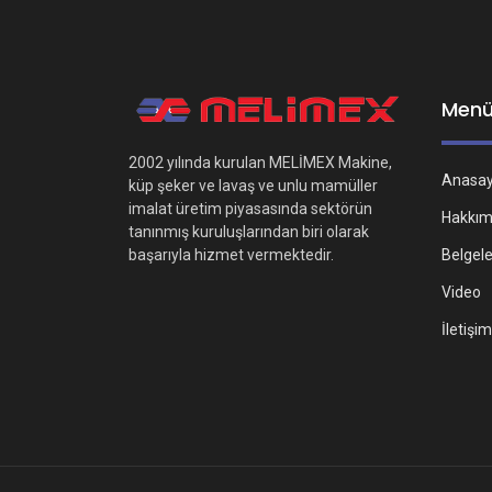
Men
2002 yılında kurulan MELİMEX Makine,
Anasa
küp şeker ve lavaş ve unlu mamüller
imalat üretim piyasasında sektörün
Hakkım
tanınmış kuruluşlarından biri olarak
Belgel
başarıyla hizmet vermektedir.
Video
İletişim