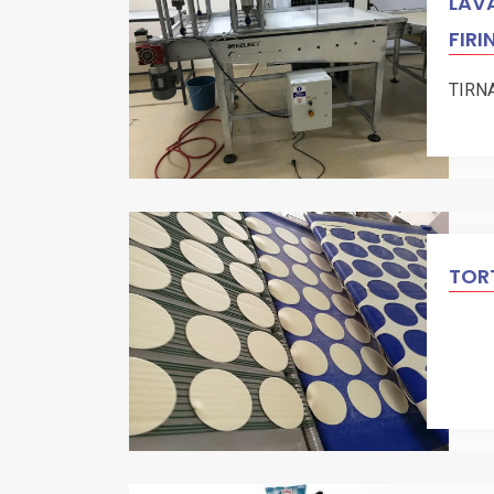
LAVA
FIRI
TIRN
TORT