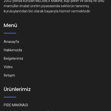
2002 yılında kurulan MELİMEX Makine, küp şeker ve lavaş ve unlu
mamüller imalat üretim piyasasında sektörün tanınmış
kuruluşlarından biri olarak başarıyla hizmet vermektedir.
Menü
Anasayfa
Hakkımızda
Belgelerimiz
Video
İletişim
Ürünlerimiz
PİDE MAKİNASI