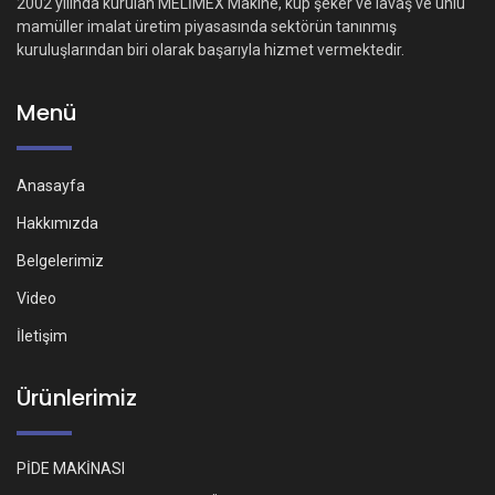
2002 yılında kurulan MELİMEX Makine, küp şeker ve lavaş ve unlu
mamüller imalat üretim piyasasında sektörün tanınmış
kuruluşlarından biri olarak başarıyla hizmet vermektedir.
Menü
Anasayfa
Hakkımızda
Belgelerimiz
Video
İletişim
Ürünlerimiz
PİDE MAKİNASI