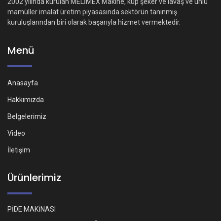
2002 yılında kurulan MELİMEX Makine, küp şeker ve lavaş ve unlu
mamüller imalat üretim piyasasında sektörün tanınmış
kuruluşlarından biri olarak başarıyla hizmet vermektedir.
Menü
Anasayfa
Hakkımızda
Belgelerimiz
Video
İletişim
Ürünlerimiz
PİDE MAKİNASI