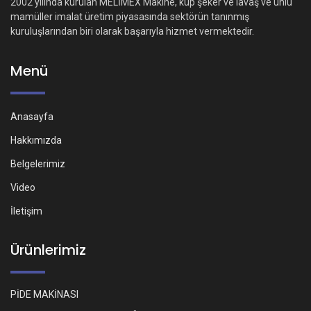
2002 yılında kurulan MELİMEX Makine, küp şeker ve lavaş ve unlu
mamüller imalat üretim piyasasında sektörün tanınmış
kuruluşlarından biri olarak başarıyla hizmet vermektedir.
Menü
Anasayfa
Hakkımızda
Belgelerimiz
Video
İletişim
Ürünlerimiz
PİDE MAKİNASI