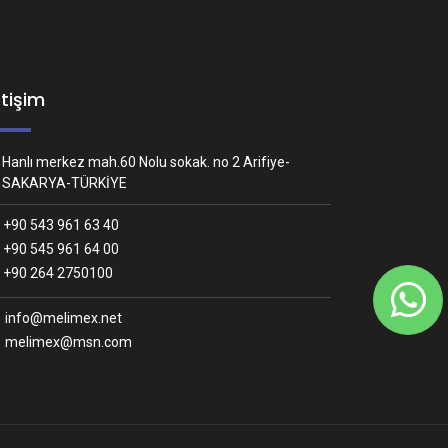
etişim
Hanlı merkez mah.60 Nolu sokak. no 2 Arifiye-
SAKARYA-TÜRKİYE
+90 543 961 63 40
+90 545 961 64 00
Whatsapp İletişim
+90 264 2750100
Nasıl yardımcı olabiliriz?
info@melimex.net
melimex@msn.com
Melimex