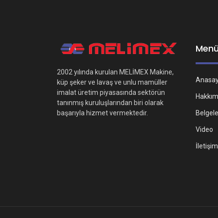
Men
2002 yılında kurulan MELİMEX Makine,
Anasa
küp şeker ve lavaş ve unlu mamüller
imalat üretim piyasasında sektörün
Hakkım
tanınmış kuruluşlarından biri olarak
Belgel
başarıyla hizmet vermektedir.
Video
İletişim