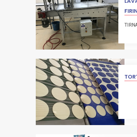
LAVA
FIRI
TIRN
TORT