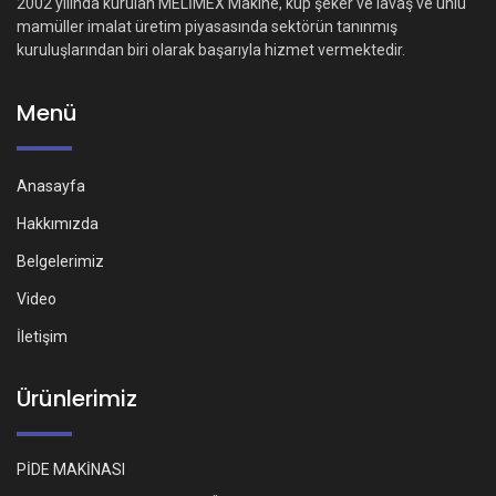
2002 yılında kurulan MELİMEX Makine, küp şeker ve lavaş ve unlu
mamüller imalat üretim piyasasında sektörün tanınmış
kuruluşlarından biri olarak başarıyla hizmet vermektedir.
Menü
Anasayfa
Hakkımızda
Belgelerimiz
Video
İletişim
Ürünlerimiz
PİDE MAKİNASI