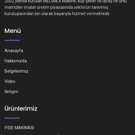
2002 yılında kurulan MELİMEX Makine, küp şeker ve lavaş ve unlu
mamüller imalat üretim piyasasında sektörün tanınmış
kuruluşlarından biri olarak başarıyla hizmet vermektedir.
Menü
Anasayfa
Hakkımızda
Belgelerimiz
Video
İletişim
Ürünlerimiz
PİDE MAKİNASI