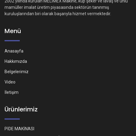
2002 yılında kurulan MELİMEX Makine, küp şeker ve lavaş ve unlu
mamüller imalat üretim piyasasında sektörün tanınmış
kuruluşlarından biri olarak başarıyla hizmet vermektedir.
Menü
Anasayfa
Hakkımızda
Belgelerimiz
Video
İletişim
Ürünlerimiz
PİDE MAKİNASI