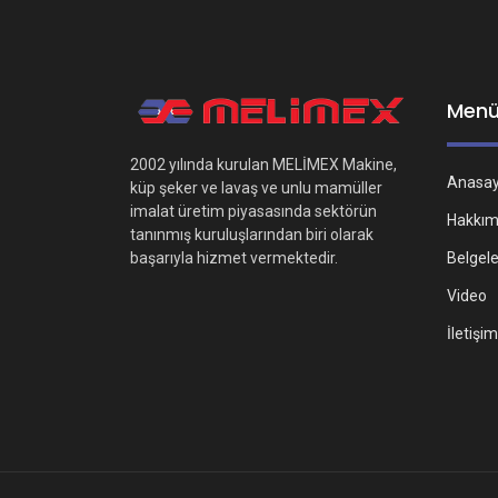
Men
2002 yılında kurulan MELİMEX Makine,
Anasa
küp şeker ve lavaş ve unlu mamüller
imalat üretim piyasasında sektörün
Hakkım
tanınmış kuruluşlarından biri olarak
Belgel
başarıyla hizmet vermektedir.
Video
İletişim