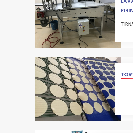
LAVA
FIRI
TIRN
TORT