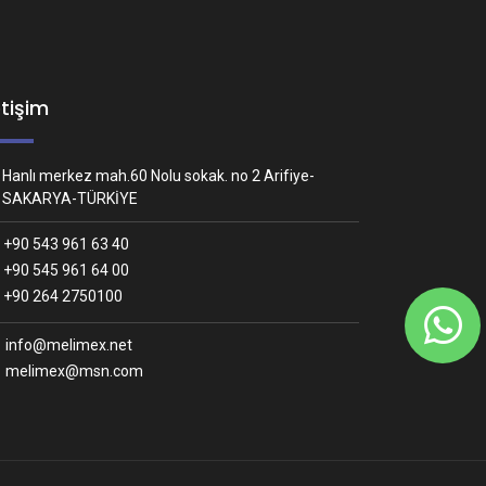
etişim
Hanlı merkez mah.60 Nolu sokak. no 2 Arifiye-
SAKARYA-TÜRKİYE
+90 543 961 63 40
+90 545 961 64 00
Whatsapp İletişim
+90 264 2750100
Nasıl yardımcı olabiliriz?
info@melimex.net
melimex@msn.com
Melimex