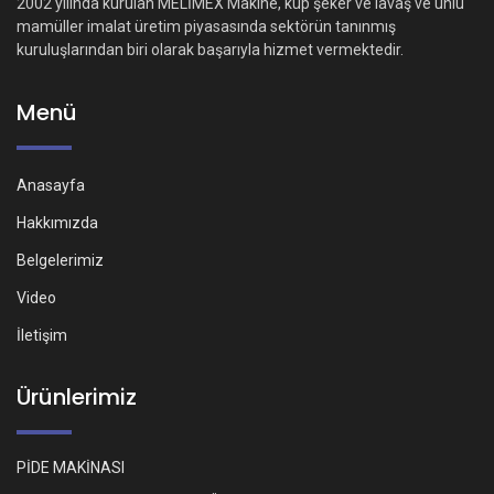
2002 yılında kurulan MELİMEX Makine, küp şeker ve lavaş ve unlu
mamüller imalat üretim piyasasında sektörün tanınmış
kuruluşlarından biri olarak başarıyla hizmet vermektedir.
Menü
Anasayfa
Hakkımızda
Belgelerimiz
Video
İletişim
Ürünlerimiz
PİDE MAKİNASI